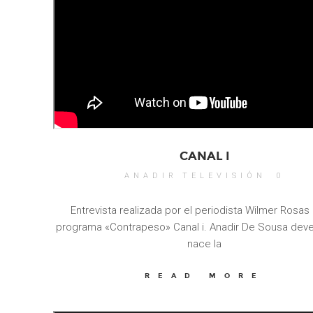
CANAL I
ANADIR
TELEVISIÓN
0
Entrevista realizada por el periodista Wilmer Rosas
programa «Contrapeso» Canal i. Anadir De Sousa dev
nace la
READ MORE