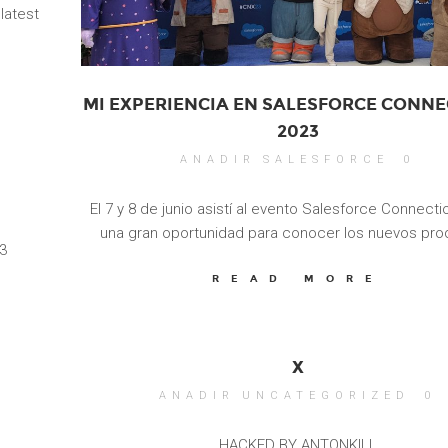
latest
MI EXPERIENCIA EN SALESFORCE CONNE
2023
ANADIR
SALESFORCE
0
El 7 y 8 de junio asistí al evento Salesforce Connecti
una gran oportunidad para conocer los nuevos pro
3
READ MORE
X
ANADIR
UNCATEGORIZED
0
HACKED BY ANTONKILL