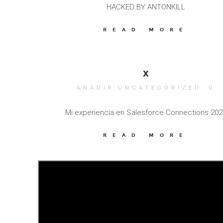
HACKED BY ANTONKILL
READ MORE
X
ANADIR
UNCATEGORIZED
0
Mi experiencia en Salesforce Connections 202
READ MORE