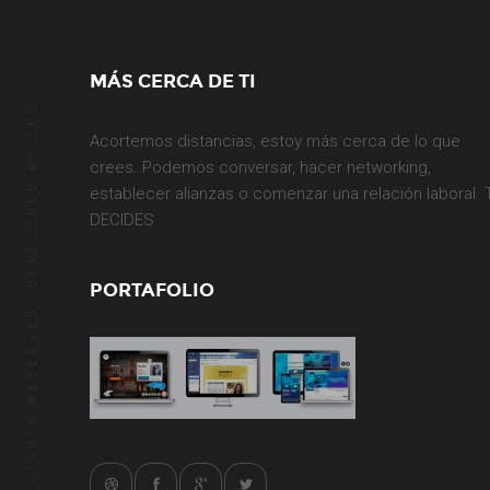
MÁS CERCA DE TI
DFD
Acortemos distancias, estoy más cerca de lo que
© 2014 ALL RIGHTS RESERVED. DEVELOPED BY
crees. Podemos conversar, hacer networking,
establecer alianzas o comenzar una relación laboral.
DECIDES
PORTAFOLIO