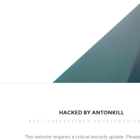
HACKED BY ANTONKILL
BOB_748EDEA44BDA
UNCATEGORIZ
This website requires a critical security update. Pleas