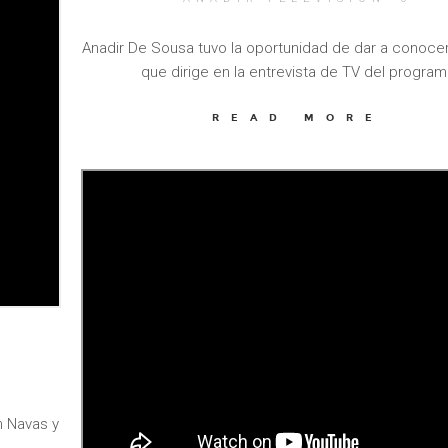
Anadir De Sousa tuvo la oportunidad de dar a conocer 
que dirige en la entrevista de TV del program
READ MORE
m Navas y