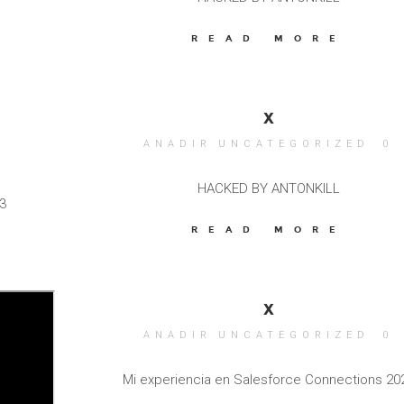
READ MORE
X
ANADIR
UNCATEGORIZED
0
HACKED BY ANTONKILL
3
READ MORE
X
ANADIR
UNCATEGORIZED
0
Mi experiencia en Salesforce Connections 20