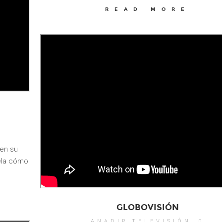
READ MORE
 en su
ela cómo
GLOBOVISIÓN
ANADIR
TELEVISIÓN
0