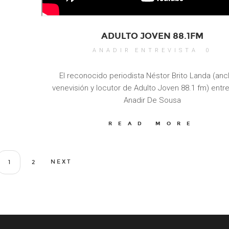
ADULTO JOVEN 88.1FM
ANADIR
ENTREVISTA
0
El reconocido periodista Néstor Brito Landa (anc
venevisión y locutor de Adulto Joven 88.1 fm) entre
Anadir De Sousa
READ MORE
NEXT
1
2