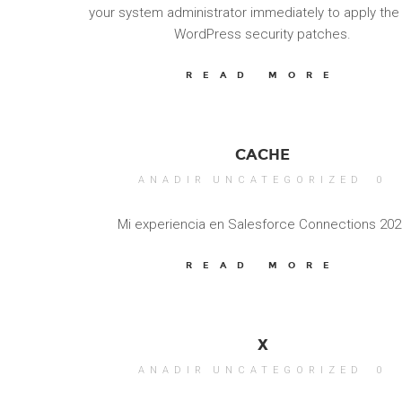
your system administrator immediately to apply the 
WordPress security patches.
READ MORE
CACHE
ANADIR
UNCATEGORIZED
0
Mi experiencia en Salesforce Connections 202
READ MORE
X
ANADIR
UNCATEGORIZED
0