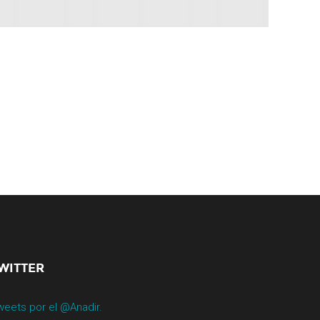
WITTER
weets por el @Anadir.