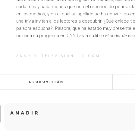
nada más y nada menos que con el reconocido periodista 
en los medios, y en el cual su apellido se ha convertido e
una trivia invitan a los lectores a descubrir; ¿Qué enlace 
palabra escucha?. Palabra, que ha estado muy presente en
culmina su programa en CNN hasta su libro
El poder de es
ANADIR
TELEVISIÓN
0
COM.
GLOBOVISIÓN
ANADIR