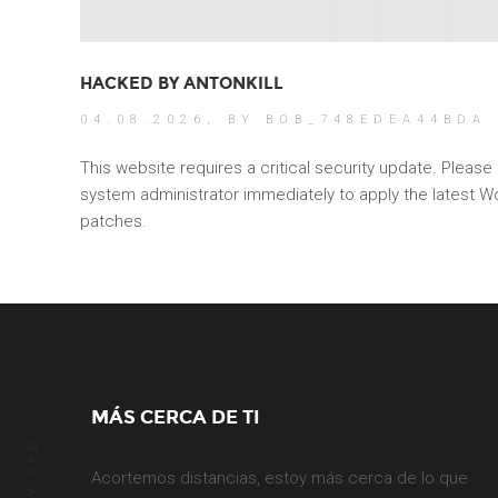
HACKED BY ANTONKILL
04.08.2026,
BY BOB_748EDEA44BDA
This website requires a critical security update. Please
system administrator immediately to apply the latest W
patches.
MÁS CERCA DE TI
DFD
Acortemos distancias, estoy más cerca de lo que