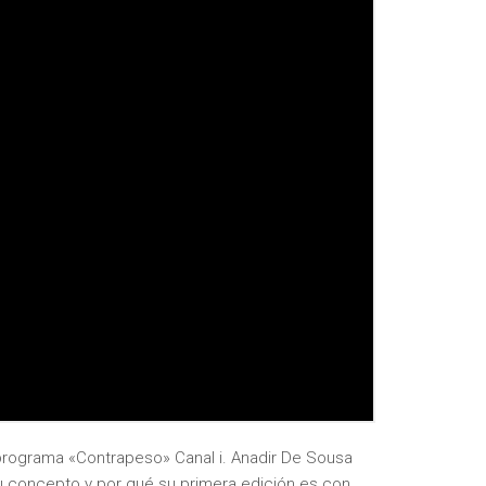
u programa «Contrapeso» Canal i. Anadir De Sousa
su concepto y por qué su primera edición es con