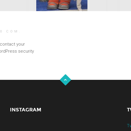
0 COM.
 contact your
ordPress security
INSTAGRAM
T
T