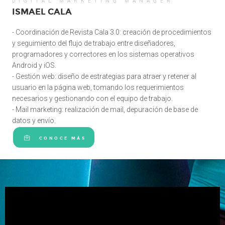
DIGITAL MARKETING MANAGER
ISMAEL CALA
- Coordinación de Revista Cala 3.0: creación de procedimientos
y seguimiento del flujo de trabajo entre diseñadores,
programadores y correctores en los sistemas operativos
Android y iOS.
- Gestión web: diseño de estrategias para atraer y retener al
usuario en la página web, tomando los requerimientos
necesarios y gestionando con el equipo de trabajo.
- Mail marketing: realización de mail, depuración de base de
datos y envío.
CONOCE MÁS